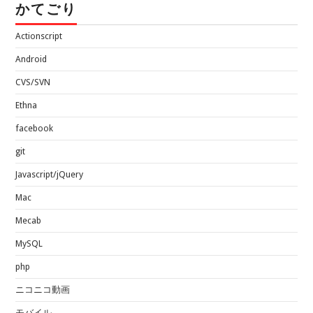
かてごり
Actionscript
Android
CVS/SVN
Ethna
facebook
git
Javascript/jQuery
Mac
Mecab
MySQL
php
ニコニコ動画
モバイル