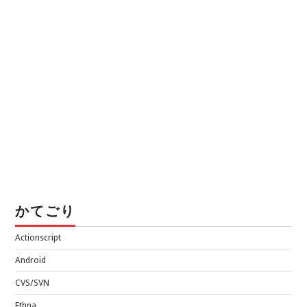
かてごり
Actionscript
Android
CVS/SVN
Ethna