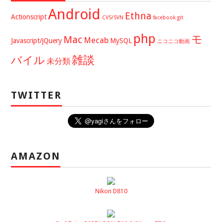
Android
Ethna
Actionscript
CVS/SVN
facebook
git
php
モ
Mac
Mecab
Javascript/jQuery
MySQL
ニコニコ動画
バイル
雑談
未分類
TWITTER
AMAZON
Nikon D810