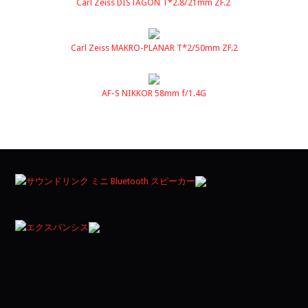
Carl Zeiss DISTAGON T*2.8/21mm ZF.2
Carl Zeiss MAKRO-PLANAR T*2/50mm ZF.2
AF-S NIKKOR 58mm f/1.4G