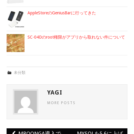
AppleStoreのGeniusBarに行ってきた
SC-04Dのroot権限がアプリから取れない件について
未分類
YAGI
MORE POSTS
MROONGA導入で
MYSQLを5.6に上げ