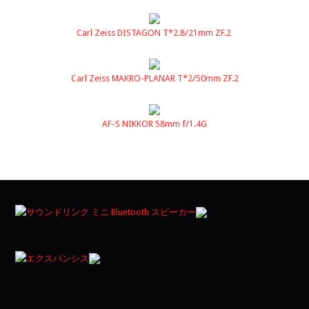
Carl Zeiss DISTAGON T*2.8/21mm ZF.2
Carl Zeiss MAKRO-PLANAR T*2/50mm ZF.2
AF-S NIKKOR 58mm f/1.4G