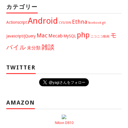
カテゴリー
Android
Ethna
Actionscript
CVS/SVN
facebook
git
php
モ
Mac
Mecab
Javascript/jQuery
MySQL
ニコニコ動画
バイル
雑談
未分類
TWITTER
AMAZON
Nikon D810