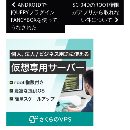
ANDROIDで
SC-04DのROOT権限
Post navigation
JQUERYプラグイン
がアプリから取れな
FANCYBOXを使って
い件について
うなされた