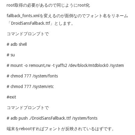
root取得の必要があるので同じようにroot化
fallback_fonts.xmlを変えるのが面倒なのでフォント名をリネーム
「DroidSansFallback.ttf」とします。
コマンドプロンプトで
# adb shell
# su
# mount -o remount,rw -t yaffs2 /dev/block/mtdblock0 /system
# chmod 777 /system/fonts
# chmod 777 /system/etc
#exit
コマンドプロンプトで
# adb push ./DroidSansFallback.ttf /system/fonts
端末をrebootすればフォントが反映されているはずです。