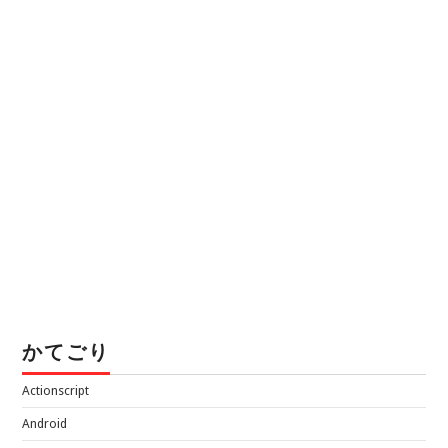
かてごり
Actionscript
Android