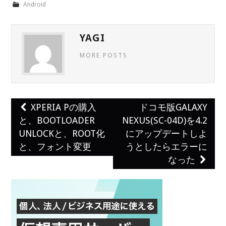
Android
YAGI
MORE POSTS
XPERIA Pの購入
ドコモ版GALAXY
Post navigation
と、BOOTLOADER
NEXUS(SC-04D)を4.2
UNLOCKと、ROOT化
にアップデートしよ
と、フォント変更
うとしたらエラーに
なった