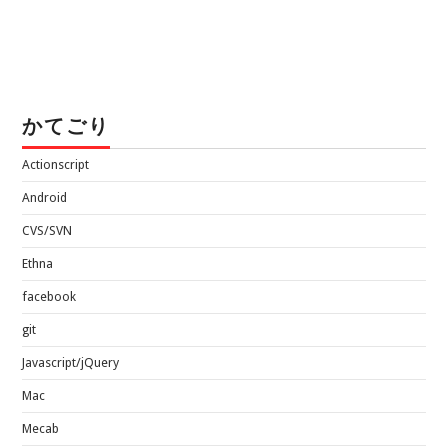
かてごり
Actionscript
Android
CVS/SVN
Ethna
facebook
git
Javascript/jQuery
Mac
Mecab